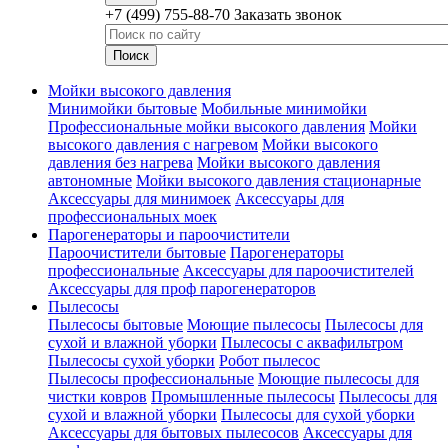
+7 (499) 755-88-70
Заказать звонок
Мойки высокого давления
Минимойки бытовые
Мобильные минимойки
Профессиональные мойки высокого давления
Мойки
высокого давления с нагревом
Мойки высокого
давления без нагрева
Мойки высокого давления
автономные
Мойки высокого давления стационарные
Аксессуары для минимоек
Аксессуары для
профессиональных моек
Парогенераторы и пароочистители
Пароочистители бытовые
Парогенераторы
профессиональные
Аксессуары для пароочистителей
Аксессуары для проф парогенераторов
Пылесосы
Пылесосы бытовые
Моющие пылесосы
Пылесосы для
сухой и влажной уборки
Пылесосы с аквафильтром
Пылесосы сухой уборки
Робот пылесос
Пылесосы профессиональные
Моющие пылесосы для
чистки ковров
Промышленные пылесосы
Пылесосы для
сухой и влажной уборки
Пылесосы для сухой уборки
Аксессуары для бытовых пылесосов
Аксессуары для