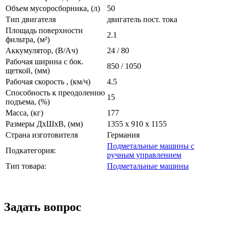
Объем мусоросборника, (л)
50
Тип двигателя
двигатель пост. тока
Площадь поверхности
2.1
фильтра, (м²)
Аккумулятор, (В/Ач)
24 / 80
Рабочая ширина с бок.
850 / 1050
щеткой, (мм)
Рабочая скорость , (км/ч)
4.5
Способность к преодолению
15
подъема, (%)
Масса, (кг)
177
Размеры ДхШхВ, (мм)
1355 x 910 x 1155
Страна изготовителя
Германия
Подметальные машины с
Подкатегория:
ручным управлением
Тип товара:
Подметальные машины
Задать вопрос