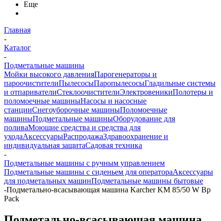
Еще
Главная
-
Каталог
-
Подметальные машины
Мойки высокого давления
Парогенераторы и
пароочистители
Пылесосы
Паропылесосы
Гладильные системы
и отпариватели
Стеклоочистители
Электровеники
Полотеры и
поломоечные машины
Насосы и насосные
станции
Снегоуборочные машины
Поломоечные
машины
Подметальные машины
Оборудование для
полива
Моющие средства и средства для
ухода
Аксессуары
Распродажа
Здравоохранение и
индивидуальная защита
Садовая техника
-
Подметальные машины с ручным управлением
Подметальные машины с сиденьем для оператора
Аксессуары
для подметальных машин
Подметальные машины бытовые
-
Подметально-всасывающая машина Karcher KM 85/50 W Bp
Pack
Подметально-всасывающая машина