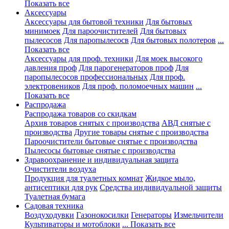
Показать все
Аксессуары
Аксессуары для бытовой техники
Для бытовых
минимоек
Для пароочистителей
Для бытовых
пылесосов
Для паропылесосв
Для бытовых полотеров
...
Показать все
Аксессуары для проф. техники
Для моек высокого
давления проф
Для парогенераторов проф
Для
паропылесосов профессиональных
Для проф.
электровеников
Для проф. поломоечных машин
...
Показать все
Распродажа
Распродажа товаров со скидкам
Архив товаров снятых с производства
АВД снятые с
производства
Другие товары снятые с производства
Пароочистители бытовые снятые с производства
Пылесосы бытовые снятые с производства
Здравоохранение и индивидуальная защита
Очистители воздуха
Продукция для туалетных комнат
Жидкое мыло,
антисептики для рук
Средства индивидуальной защиты
Туалетная бумага
Садовая техника
Воздуходувки
Газонокосилки
Генераторы
Измельчители
Культиваторы и мотоблоки
... Показать все