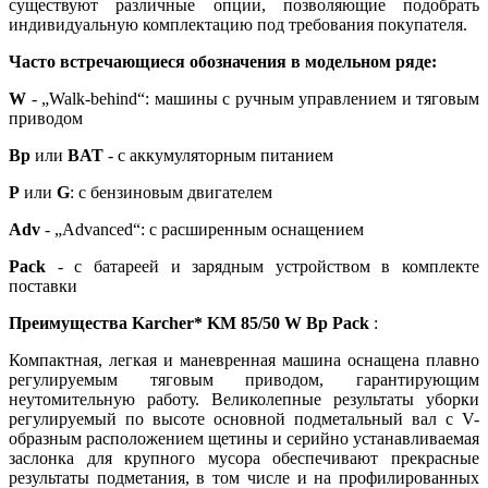
существуют различные опции, позволяющие подобрать
индивидуальную комплектацию под требования покупателя.
Часто встречающиеся обозначения в модельном ряде:
W
- „Walk-behind“: машины с ручным управлением и тяговым
приводом
Bp
или
BAT
- с аккумуляторным питанием
P
или
G
: с бензиновым двигателем
Adv
- „Advanced“: с расширенным оснащением
Pack
- с батареей и зарядным устройством в комплекте
поставки
Преимущества Karcher* KM 85/50 W Bp Pack
:
Компактная, легкая и маневренная машина оснащена плавно
регулируемым тяговым приводом, гарантирующим
неутомительную работу. Великолепные результаты уборки
регулируемый по высоте основной подметальный вал с V-
образным расположением щетины и серийно устанавливаемая
заслонка для крупного мусора обеспечивают прекрасные
результаты подметания, в том числе и на профилированных