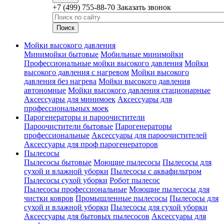
+7 (499) 755-88-70
Заказать звонок
Мойки высокого давления
Минимойки бытовые
Мобильные минимойки
Профессиональные мойки высокого давления
Мойки
высокого давления с нагревом
Мойки высокого
давления без нагрева
Мойки высокого давления
автономные
Мойки высокого давления стационарные
Аксессуары для минимоек
Аксессуары для
профессиональных моек
Парогенераторы и пароочистители
Пароочистители бытовые
Парогенераторы
профессиональные
Аксессуары для пароочистителей
Аксессуары для проф парогенераторов
Пылесосы
Пылесосы бытовые
Моющие пылесосы
Пылесосы для
сухой и влажной уборки
Пылесосы с аквафильтром
Пылесосы сухой уборки
Робот пылесос
Пылесосы профессиональные
Моющие пылесосы для
чистки ковров
Промышленные пылесосы
Пылесосы для
сухой и влажной уборки
Пылесосы для сухой уборки
Аксессуары для бытовых пылесосов
Аксессуары для