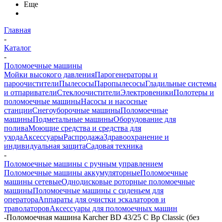
Еще
Главная
-
Каталог
-
Поломоечные машины
Мойки высокого давления
Парогенераторы и
пароочистители
Пылесосы
Паропылесосы
Гладильные системы
и отпариватели
Стеклоочистители
Электровеники
Полотеры и
поломоечные машины
Насосы и насосные
станции
Снегоуборочные машины
Поломоечные
машины
Подметальные машины
Оборудование для
полива
Моющие средства и средства для
ухода
Аксессуары
Распродажа
Здравоохранение и
индивидуальная защита
Садовая техника
-
Поломоечные машины с ручным управлением
Поломоечные машины аккумуляторные
Поломоечные
машины сетевые
Однодисковые роторные поломоечные
машины
Поломоечные машины с сиденьем для
оператора
Аппараты для очистки эскалаторов и
траволаторов
Аксессуары для поломоечных машин
-
Поломоечная машина Karcher BD 43/25 C Bp Classic (без