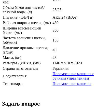
час)
Объем баков для чистой/
25/25
грязной воды, (л)
Питание, (ф/В/Гц)
АКБ 24 (В/Ач)
Рабочая ширина щеток, (мм)
430
Ширина всасывающей
850
балки, (мм)
Частота вращения щетки,
155
(об/мин)
Давление прижима щетки,
40
(г/см²)
Масса, (кг)
48
Размеры ДхШхВ, (мм)
1140 х 510 х 1020
Страна изготовителя
Германия
Поломоечные машины с
Подкатегория:
ручным управлением
Тип товара:
Поломоечные машины
Задать вопрос