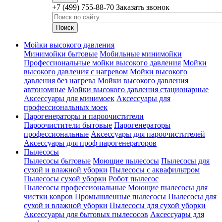
+7 (499) 755-88-70
Заказать звонок
Мойки высокого давления
Минимойки бытовые
Мобильные минимойки
Профессиональные мойки высокого давления
Мойки
высокого давления с нагревом
Мойки высокого
давления без нагрева
Мойки высокого давления
автономные
Мойки высокого давления стационарные
Аксессуары для минимоек
Аксессуары для
профессиональных моек
Парогенераторы и пароочистители
Пароочистители бытовые
Парогенераторы
профессиональные
Аксессуары для пароочистителей
Аксессуары для проф парогенераторов
Пылесосы
Пылесосы бытовые
Моющие пылесосы
Пылесосы для
сухой и влажной уборки
Пылесосы с аквафильтром
Пылесосы сухой уборки
Робот пылесос
Пылесосы профессиональные
Моющие пылесосы для
чистки ковров
Промышленные пылесосы
Пылесосы для
сухой и влажной уборки
Пылесосы для сухой уборки
Аксессуары для бытовых пылесосов
Аксессуары для