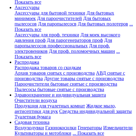
Показать все
Аксессуары
Аксессуары для бытовой техники
Для бытовых
минимоек
Для пароочистителей
Для бытовых
пылесосов
Для паропылесосв
Для бытовых полотеров
...
Показать все
Аксессуары для проф. техники
Для моек высокого
давления проф
Для парогенераторов проф
Для
паропылесосов профессиональных
Для проф.
электровеников
Для проф. поломоечных машин
...
Показать все
Распродажа
Распродажа товаров со скидкам
Архив товаров снятых с производства
АВД снятые с
производства
Другие товары снятые с производства
Пароочистители бытовые снятые с производства
Пылесосы бытовые снятые с производства
Здравоохранение и индивидуальная защита
Очистители воздуха
Продукция для туалетных комнат
Жидкое мыло,
антисептики для рук
Средства индивидуальной защиты
Туалетная бумага
Садовая техника
Воздуходувки
Газонокосилки
Генераторы
Измельчители
Культиваторы и мотоблоки
... Показать все