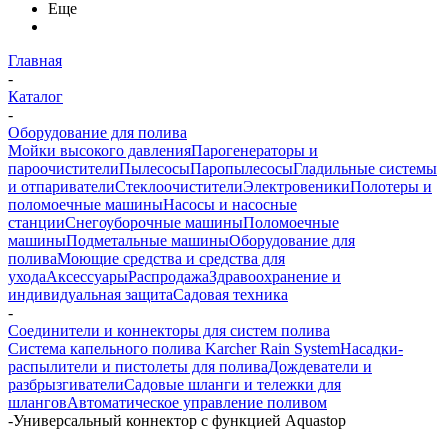
Еще
Главная
-
Каталог
-
Оборудование для полива
Мойки высокого давления
Парогенераторы и
пароочистители
Пылесосы
Паропылесосы
Гладильные системы
и отпариватели
Стеклоочистители
Электровеники
Полотеры и
поломоечные машины
Насосы и насосные
станции
Снегоуборочные машины
Поломоечные
машины
Подметальные машины
Оборудование для
полива
Моющие средства и средства для
ухода
Аксессуары
Распродажа
Здравоохранение и
индивидуальная защита
Садовая техника
-
Соединители и коннекторы для систем полива
Система капельного полива Karcher Rain System
Насадки-
распылители и пистолеты для полива
Дождеватели и
разбрызгиватели
Садовые шланги и тележки для
шлангов
Автоматическое управление поливом
-
Универсальный коннектор с функцией Aquastop