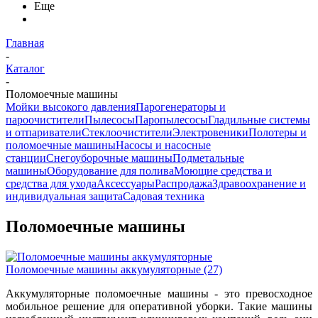
Еще
Главная
-
Каталог
-
Поломоечные машины
Мойки высокого давления
Парогенераторы и
пароочистители
Пылесосы
Паропылесосы
Гладильные системы
и отпариватели
Стеклоочистители
Электровеники
Полотеры и
поломоечные машины
Насосы и насосные
станции
Снегоуборочные машины
Подметальные
машины
Оборудование для полива
Моющие средства и
средства для ухода
Аксессуары
Распродажа
Здравоохранение и
индивидуальная защита
Садовая техника
Поломоечные машины
Поломоечные машины аккумуляторные
(27)
Аккумуляторные поломоечные машины - это превосходное
мобильное решение для оперативной уборки. Такие машины