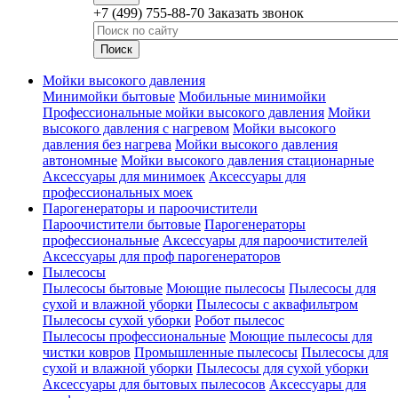
+7 (499) 755-88-70
Заказать звонок
Мойки высокого давления
Минимойки бытовые
Мобильные минимойки
Профессиональные мойки высокого давления
Мойки
высокого давления с нагревом
Мойки высокого
давления без нагрева
Мойки высокого давления
автономные
Мойки высокого давления стационарные
Аксессуары для минимоек
Аксессуары для
профессиональных моек
Парогенераторы и пароочистители
Пароочистители бытовые
Парогенераторы
профессиональные
Аксессуары для пароочистителей
Аксессуары для проф парогенераторов
Пылесосы
Пылесосы бытовые
Моющие пылесосы
Пылесосы для
сухой и влажной уборки
Пылесосы с аквафильтром
Пылесосы сухой уборки
Робот пылесос
Пылесосы профессиональные
Моющие пылесосы для
чистки ковров
Промышленные пылесосы
Пылесосы для
сухой и влажной уборки
Пылесосы для сухой уборки
Аксессуары для бытовых пылесосов
Аксессуары для