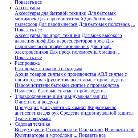
Показать все
Аксессуары
Аксессуары для бытовой техники
Для бытовых
минимоек
Для пароочистителей
Для бытовых
пылесосов
Для паропылесосв
Для бытовых полотеров
...
Показать все
Аксессуары для проф. техники
Для моек высокого
давления проф
Для парогенераторов проф
Для
паропылесосов профессиональных
Для проф.
электровеников
Для проф. поломоечных машин
...
Показать все
Распродажа
Распродажа товаров со скидкам
Архив товаров снятых с производства
АВД снятые с
производства
Другие товары снятые с производства
Пароочистители бытовые снятые с производства
Пылесосы бытовые снятые с производства
Здравоохранение и индивидуальная защита
Очистители воздуха
Продукция для туалетных комнат
Жидкое мыло,
антисептики для рук
Средства индивидуальной защиты
Туалетная бумага
Садовая техника
Воздуходувки
Газонокосилки
Генераторы
Измельчители
Культиваторы и мотоблоки
... Показать все