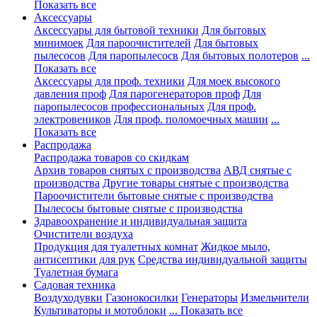
Показать все
Аксессуары
Аксессуары для бытовой техники
Для бытовых
минимоек
Для пароочистителей
Для бытовых
пылесосов
Для паропылесосв
Для бытовых полотеров
...
Показать все
Аксессуары для проф. техники
Для моек высокого
давления проф
Для парогенераторов проф
Для
паропылесосов профессиональных
Для проф.
электровеников
Для проф. поломоечных машин
...
Показать все
Распродажа
Распродажа товаров со скидкам
Архив товаров снятых с производства
АВД снятые с
производства
Другие товары снятые с производства
Пароочистители бытовые снятые с производства
Пылесосы бытовые снятые с производства
Здравоохранение и индивидуальная защита
Очистители воздуха
Продукция для туалетных комнат
Жидкое мыло,
антисептики для рук
Средства индивидуальной защиты
Туалетная бумага
Садовая техника
Воздуходувки
Газонокосилки
Генераторы
Измельчители
Культиваторы и мотоблоки
... Показать все