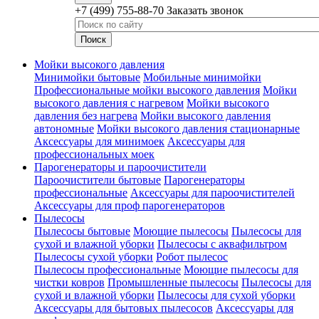
+7 (499) 755-88-70
Заказать звонок
Мойки высокого давления
Минимойки бытовые
Мобильные минимойки
Профессиональные мойки высокого давления
Мойки
высокого давления с нагревом
Мойки высокого
давления без нагрева
Мойки высокого давления
автономные
Мойки высокого давления стационарные
Аксессуары для минимоек
Аксессуары для
профессиональных моек
Парогенераторы и пароочистители
Пароочистители бытовые
Парогенераторы
профессиональные
Аксессуары для пароочистителей
Аксессуары для проф парогенераторов
Пылесосы
Пылесосы бытовые
Моющие пылесосы
Пылесосы для
сухой и влажной уборки
Пылесосы с аквафильтром
Пылесосы сухой уборки
Робот пылесос
Пылесосы профессиональные
Моющие пылесосы для
чистки ковров
Промышленные пылесосы
Пылесосы для
сухой и влажной уборки
Пылесосы для сухой уборки
Аксессуары для бытовых пылесосов
Аксессуары для