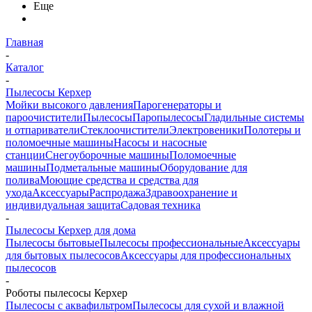
Еще
Главная
-
Каталог
-
Пылесосы Керхер
Мойки высокого давления
Парогенераторы и
пароочистители
Пылесосы
Паропылесосы
Гладильные системы
и отпариватели
Стеклоочистители
Электровеники
Полотеры и
поломоечные машины
Насосы и насосные
станции
Снегоуборочные машины
Поломоечные
машины
Подметальные машины
Оборудование для
полива
Моющие средства и средства для
ухода
Аксессуары
Распродажа
Здравоохранение и
индивидуальная защита
Садовая техника
-
Пылесосы Керхер для дома
Пылесосы бытовые
Пылесосы профессиональные
Аксессуары
для бытовых пылесосов
Аксессуары для профессиональных
пылесосов
-
Роботы пылесосы Керхер
Пылесосы с аквафильтром
Пылесосы для сухой и влажной