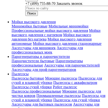
+7 (499) 755-88-70
Заказать звонок
Мойки высокого давления
Минимойки бытовые
Мобильные минимойки
Профессиональные мойки высокого давления
Мойки
высокого давления с нагревом
Мойки высокого
давления без нагрева
Мойки высокого давления
автономные
Мойки высокого давления стационарные
Аксессуары для минимоек
Аксессуары для
профессиональных моек
Парогенераторы и пароочистители
Пароочистители бытовые
Парогенераторы
профессиональные
Аксессуары для пароочистителей
Аксессуары для проф парогенераторов
Пылесосы
Пылесосы бытовые
Моющие пылесосы
Пылесосы для
сухой и влажной уборки
Пылесосы с аквафильтром
Пылесосы сухой уборки
Робот пылесос
Пылесосы профессиональные
Моющие пылесосы для
чистки ковров
Промышленные пылесосы
Пылесосы для
сухой и влажной уборки
Пылесосы для сухой уборки
Аксессуары для бытовых пылесосов
Аксессуары для