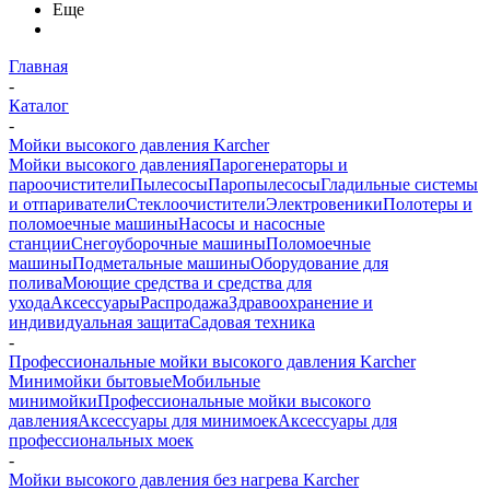
Еще
Главная
-
Каталог
-
Мойки высокого давления Karcher
Мойки высокого давления
Парогенераторы и
пароочистители
Пылесосы
Паропылесосы
Гладильные системы
и отпариватели
Стеклоочистители
Электровеники
Полотеры и
поломоечные машины
Насосы и насосные
станции
Снегоуборочные машины
Поломоечные
машины
Подметальные машины
Оборудование для
полива
Моющие средства и средства для
ухода
Аксессуары
Распродажа
Здравоохранение и
индивидуальная защита
Садовая техника
-
Профессиональные мойки высокого давления Karcher
Минимойки бытовые
Мобильные
минимойки
Профессиональные мойки высокого
давления
Аксессуары для минимоек
Аксессуары для
профессиональных моек
-
Мойки высокого давления без нагрева Karcher