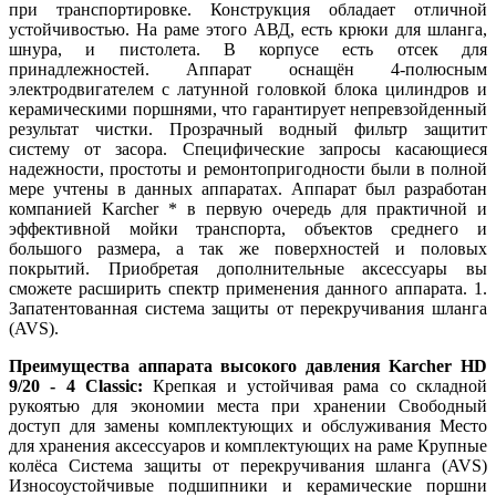
при транспортировке. Конструкция обладает отличной
устойчивостью. На раме этого АВД, есть крюки для шланга,
шнура, и пистолета. В корпусе есть отсек для
принадлежностей. Аппарат оснащён 4-полюсным
электродвигателем с латунной головкой блока цилиндров и
керамическими поршнями, что гарантирует непревзойденный
результат чистки. Прозрачный водный фильтр защитит
систему от засора. Специфические запросы касающиеся
надежности, простоты и ремонтопригодности были в полной
мере учтены в данных аппаратах. Аппарат был разработан
компанией Karcher * в первую очередь для практичной и
эффективной мойки транспорта, объектов среднего и
большого размера, а так же поверхностей и половых
покрытий. Приобретая дополнительные аксессуары вы
сможете расширить спектр применения данного аппарата. 1.
Запатентованная система защиты от перекручивания шланга
(AVS).
Преимущества аппарата высокого давления Karcher HD
9/20 - 4 Classic:
Крепкая и устойчивая рама со складной
рукоятью для экономии места при хранении Свободный
доступ для замены комплектующих и обслуживания Место
для хранения аксессуаров и комплектующих на раме Крупные
колёса Система защиты от перекручивания шланга (AVS)
Износоустойчивые подшипники и керамические поршни