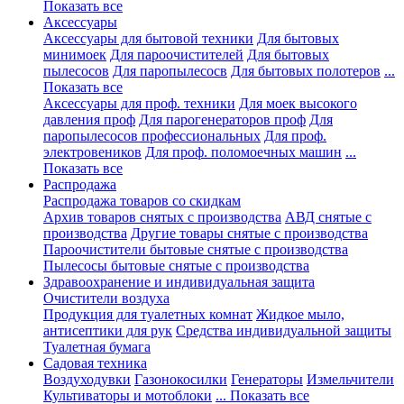
Показать все
Аксессуары
Аксессуары для бытовой техники
Для бытовых
минимоек
Для пароочистителей
Для бытовых
пылесосов
Для паропылесосв
Для бытовых полотеров
...
Показать все
Аксессуары для проф. техники
Для моек высокого
давления проф
Для парогенераторов проф
Для
паропылесосов профессиональных
Для проф.
электровеников
Для проф. поломоечных машин
...
Показать все
Распродажа
Распродажа товаров со скидкам
Архив товаров снятых с производства
АВД снятые с
производства
Другие товары снятые с производства
Пароочистители бытовые снятые с производства
Пылесосы бытовые снятые с производства
Здравоохранение и индивидуальная защита
Очистители воздуха
Продукция для туалетных комнат
Жидкое мыло,
антисептики для рук
Средства индивидуальной защиты
Туалетная бумага
Садовая техника
Воздуходувки
Газонокосилки
Генераторы
Измельчители
Культиваторы и мотоблоки
... Показать все