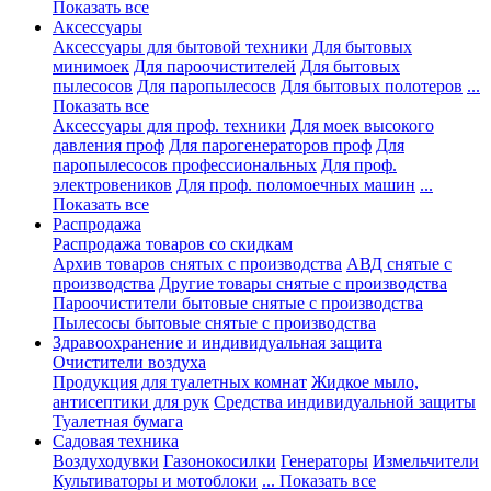
Показать все
Аксессуары
Аксессуары для бытовой техники
Для бытовых
минимоек
Для пароочистителей
Для бытовых
пылесосов
Для паропылесосв
Для бытовых полотеров
...
Показать все
Аксессуары для проф. техники
Для моек высокого
давления проф
Для парогенераторов проф
Для
паропылесосов профессиональных
Для проф.
электровеников
Для проф. поломоечных машин
...
Показать все
Распродажа
Распродажа товаров со скидкам
Архив товаров снятых с производства
АВД снятые с
производства
Другие товары снятые с производства
Пароочистители бытовые снятые с производства
Пылесосы бытовые снятые с производства
Здравоохранение и индивидуальная защита
Очистители воздуха
Продукция для туалетных комнат
Жидкое мыло,
антисептики для рук
Средства индивидуальной защиты
Туалетная бумага
Садовая техника
Воздуходувки
Газонокосилки
Генераторы
Измельчители
Культиваторы и мотоблоки
... Показать все