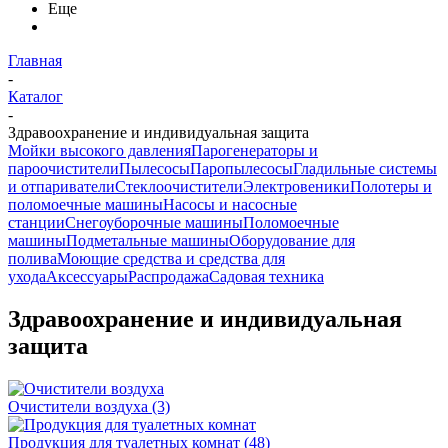
Еще
Главная
-
Каталог
-
Здравоохранение и индивидуальная защита
Мойки высокого давления
Парогенераторы и
пароочистители
Пылесосы
Паропылесосы
Гладильные системы
и отпариватели
Стеклоочистители
Электровеники
Полотеры и
поломоечные машины
Насосы и насосные
станции
Снегоуборочные машины
Поломоечные
машины
Подметальные машины
Оборудование для
полива
Моющие средства и средства для
ухода
Аксессуары
Распродажа
Садовая техника
Здравоохранение и индивидуальная
защита
Очистители воздуха
(3)
Продукция для туалетных комнат
(48)