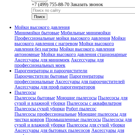
+7 (499) 755-88-70
Заказать звонок
Мойки высокого давления
Минимойки бытовые
Мобильные минимойки
Профессиональные мойки высокого давления
Мойки
высокого давления с нагревом
Мойки высокого
давления без нагрева
Мойки высокого давления
автономные
Мойки высокого давления стационарные
Аксессуары для минимоек
Аксессуары для
профессиональных моек
Парогенераторы и пароочистители
Пароочистители бытовые
Парогенераторы
профессиональные
Аксессуары для пароочистителей
Аксессуары для проф парогенераторов
Пылесосы
Пылесосы бытовые
Моющие пылесосы
Пылесосы для
сухой и влажной уборки
Пылесосы с аквафильтром
Пылесосы сухой уборки
Робот пылесос
Пылесосы профессиональные
Моющие пылесосы для
чистки ковров
Промышленные пылесосы
Пылесосы для
сухой и влажной уборки
Пылесосы для сухой уборки
Аксессуары для бытовых пылесосов
Аксессуары для