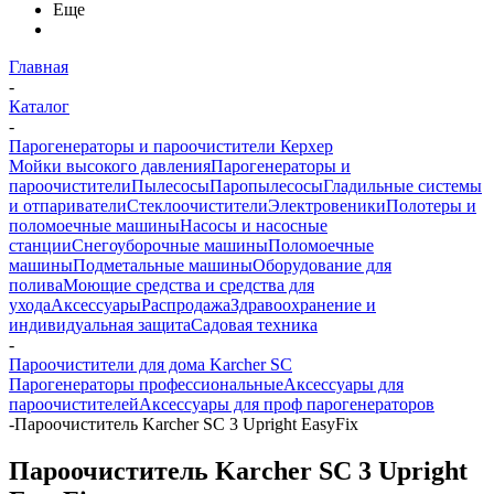
Еще
Главная
-
Каталог
-
Парогенераторы и пароочистители Керхер
Мойки высокого давления
Парогенераторы и
пароочистители
Пылесосы
Паропылесосы
Гладильные системы
и отпариватели
Стеклоочистители
Электровеники
Полотеры и
поломоечные машины
Насосы и насосные
станции
Снегоуборочные машины
Поломоечные
машины
Подметальные машины
Оборудование для
полива
Моющие средства и средства для
ухода
Аксессуары
Распродажа
Здравоохранение и
индивидуальная защита
Садовая техника
-
Пароочистители для дома Karcher SC
Парогенераторы профессиональные
Аксессуары для
пароочистителей
Аксессуары для проф парогенераторов
-
Пароочиститель Karcher SC 3 Upright EasyFix
Пароочиститель Karcher SC 3 Upright