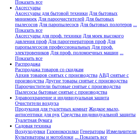
Показать все
Аксессуары
Аксессуары для бытовой техники
Для бытовых
минимоек
Для пароочистителей
Для бытовых
пылесосов
Для паропылесосв
Для бытовых полотеров
...
Показать все
Аксессуары для проф. техники
Для моек высокого
давления проф
Для парогенераторов проф
Для
паропылесосов профессиональных
Для проф.
электровеников
Для проф. поломоечных машин
...
Показать все
Распродажа
Распродажа товаров со скидкам
Архив товаров снятых с производства
АВД снятые с
производства
Другие товары снятые с производства
Пароочистители бытовые снятые с производства
Пылесосы бытовые снятые с производства
Здравоохранение и индивидуальная защита
Очистители воздуха
Продукция для туалетных комнат
Жидкое мыло,
антисептики для рук
Средства индивидуальной защиты
Туалетная бумага
Садовая техника
Воздуходувки
Газонокосилки
Генераторы
Измельчители
Культиваторы и мотоблоки
... Показать все