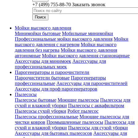
+7 (499) 755-88-70
Заказать звонок
Мойки высокого давления
Минимойки бытовые
Мобильные минимойки
Профессиональные мойки высокого давления
Мойки
высокого давления с нагревом
Мойки высокого
давления без нагрева
Мойки высокого давления
автономные
Мойки высокого давления стационарные
Аксессуары для минимоек
Аксессуары для
профессиональных моек
Парогенераторы и пароочистители
Пароочистители бытовые
Парогенераторы
профессиональные
Аксессуары для пароочистителей
Аксессуары для проф парогенераторов
Пылесосы
Пылесосы бытовые
Моющие пылесосы
Пылесосы для
сухой и влажной уборки
Пылесосы с аквафильтром
Пылесосы сухой уборки
Робот пылесос
Пылесосы профессиональные
Моющие пылесосы для
чистки ковров
Промышленные пылесосы
Пылесосы для
сухой и влажной уборки
Пылесосы для сухой уборки
Аксессуары для бытовых пылесосов
Аксессуары для