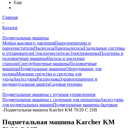
Еще
Главная
-
Каталог
-
Подметальные машины
Мойки высокого давления
Парогенераторы и
пароочистители
Пылесосы
Паропылесосы
Гладильные системы
и отпариватели
Стеклоочистители
Электровеники
Полотеры и
поломоечные машины
Насосы и насосные
станции
Снегоуборочные машины
Поломоечные
машины
Подметальные машины
Оборудование для
полива
Моющие средства и средства для
ухода
Аксессуары
Распродажа
Здравоохранение и
индивидуальная защита
Садовая техника
-
Подметальные машины с ручным управлением
Подметальные машины с сиденьем для оператора
Аксессуары
для подметальных машин
Подметальные машины бытовые
-
Подметальная машина Karcher KM 70/20 C 2SB
Подметальная машина Karcher KM