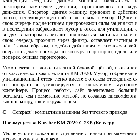
Концепция создания данной машины заключалась в
некотором комплексе действий, происходящих по ходу
движения. Оператор, двигая машину, приводит в действие
щетки, цепляющие щетиной пыль, грязь и мусор. Щётки в
свою очередь под действием центробежной силы зацепляют и
в последствии забрасывают мусор в отсек для утилизации, а
воздух в котором начинают подниматься частички пыли в
свою очередь проходит через фильтр, оставляет частицы в
нём. Таким образом, подобно действиям с газонокосилкой,
оператор делает проходы по контуру территории, вдоль или
поперёк, очищая территорию.
Укомплектована дополнительной боковой щёткой, в отличии
от классической комплектации KM 70/20. Мусор, собранный в
утилизационный отсек, легко вместе с отсеком отсоединяется
от аппарата и утилизируется в ближайшем мусорном
контейнере. Процесс работы, даёт значительно больший
результат, чем подметание метлой, не создавая дискомфорта,
как оператору, так и окружающим.
C
- „Compact“: компактные машины без тягового привода
Преимущества Karcher KM 70/20 C 2SB (Керхер):
Малое усилие толкания и сцепление с полом при выметании
мусора в углах и по краям.