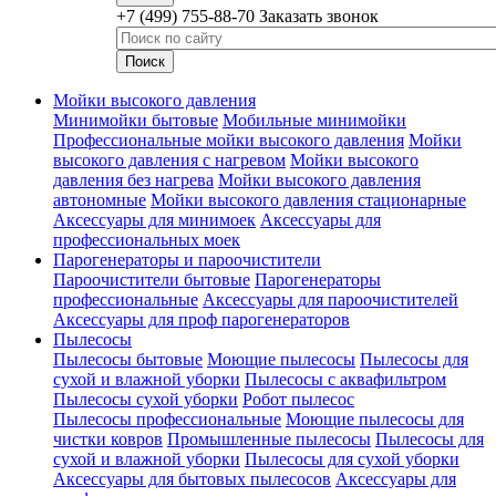
+7 (499) 755-88-70
Заказать звонок
Мойки высокого давления
Минимойки бытовые
Мобильные минимойки
Профессиональные мойки высокого давления
Мойки
высокого давления с нагревом
Мойки высокого
давления без нагрева
Мойки высокого давления
автономные
Мойки высокого давления стационарные
Аксессуары для минимоек
Аксессуары для
профессиональных моек
Парогенераторы и пароочистители
Пароочистители бытовые
Парогенераторы
профессиональные
Аксессуары для пароочистителей
Аксессуары для проф парогенераторов
Пылесосы
Пылесосы бытовые
Моющие пылесосы
Пылесосы для
сухой и влажной уборки
Пылесосы с аквафильтром
Пылесосы сухой уборки
Робот пылесос
Пылесосы профессиональные
Моющие пылесосы для
чистки ковров
Промышленные пылесосы
Пылесосы для
сухой и влажной уборки
Пылесосы для сухой уборки
Аксессуары для бытовых пылесосов
Аксессуары для