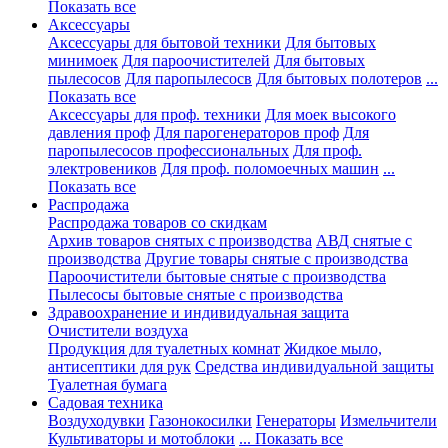
Показать все
Аксессуары
Аксессуары для бытовой техники
Для бытовых
минимоек
Для пароочистителей
Для бытовых
пылесосов
Для паропылесосв
Для бытовых полотеров
...
Показать все
Аксессуары для проф. техники
Для моек высокого
давления проф
Для парогенераторов проф
Для
паропылесосов профессиональных
Для проф.
электровеников
Для проф. поломоечных машин
...
Показать все
Распродажа
Распродажа товаров со скидкам
Архив товаров снятых с производства
АВД снятые с
производства
Другие товары снятые с производства
Пароочистители бытовые снятые с производства
Пылесосы бытовые снятые с производства
Здравоохранение и индивидуальная защита
Очистители воздуха
Продукция для туалетных комнат
Жидкое мыло,
антисептики для рук
Средства индивидуальной защиты
Туалетная бумага
Садовая техника
Воздуходувки
Газонокосилки
Генераторы
Измельчители
Культиваторы и мотоблоки
... Показать все