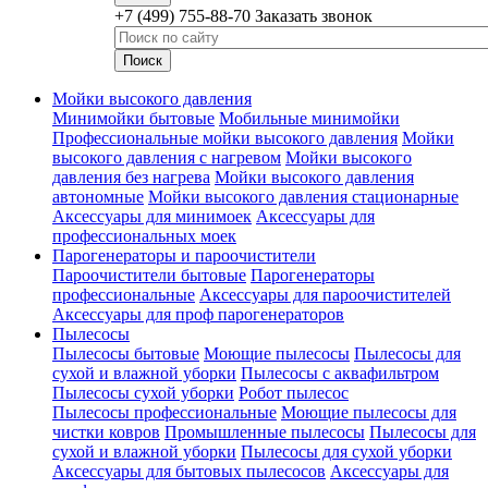
+7 (499) 755-88-70
Заказать звонок
Мойки высокого давления
Минимойки бытовые
Мобильные минимойки
Профессиональные мойки высокого давления
Мойки
высокого давления с нагревом
Мойки высокого
давления без нагрева
Мойки высокого давления
автономные
Мойки высокого давления стационарные
Аксессуары для минимоек
Аксессуары для
профессиональных моек
Парогенераторы и пароочистители
Пароочистители бытовые
Парогенераторы
профессиональные
Аксессуары для пароочистителей
Аксессуары для проф парогенераторов
Пылесосы
Пылесосы бытовые
Моющие пылесосы
Пылесосы для
сухой и влажной уборки
Пылесосы с аквафильтром
Пылесосы сухой уборки
Робот пылесос
Пылесосы профессиональные
Моющие пылесосы для
чистки ковров
Промышленные пылесосы
Пылесосы для
сухой и влажной уборки
Пылесосы для сухой уборки
Аксессуары для бытовых пылесосов
Аксессуары для