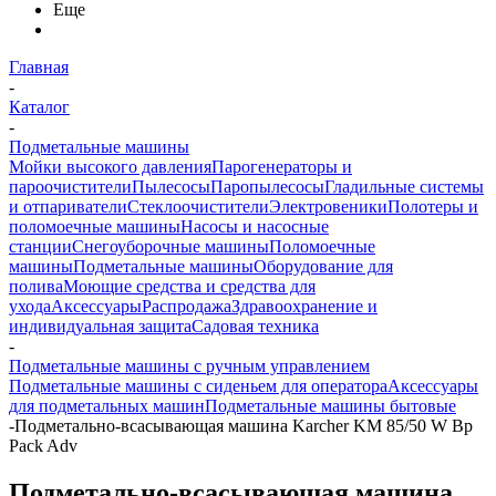
Еще
Главная
-
Каталог
-
Подметальные машины
Мойки высокого давления
Парогенераторы и
пароочистители
Пылесосы
Паропылесосы
Гладильные системы
и отпариватели
Стеклоочистители
Электровеники
Полотеры и
поломоечные машины
Насосы и насосные
станции
Снегоуборочные машины
Поломоечные
машины
Подметальные машины
Оборудование для
полива
Моющие средства и средства для
ухода
Аксессуары
Распродажа
Здравоохранение и
индивидуальная защита
Садовая техника
-
Подметальные машины с ручным управлением
Подметальные машины с сиденьем для оператора
Аксессуары
для подметальных машин
Подметальные машины бытовые
-
Подметально-всасывающая машина Karcher KM 85/50 W Bp
Pack Adv
Подметально-всасывающая машина