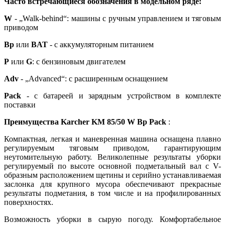
Часто встречающиеся обозначения в модельном ряде:
W
- „Walk-behind“: машины с ручным управлением и тяговым
приводом
Bp
или
BAT
- с аккумуляторным питанием
P
или
G
: с бензиновым двигателем
Adv
- „Advanced“: с расширенным оснащением
Pack
- с батареей и зарядным устройством в комплекте
поставки
Преимущества Karcher KM 85/50 W Bp Pack
:
Компактная, легкая и маневренная машина оснащена плавно
регулируемым тяговым приводом, гарантирующим
неутомительную работу. Великолепные результаты уборки
регулируемый по высоте основной подметальный вал с V-
образным расположением щетины и серийно устанавливаемая
заслонка для крупного мусора обеспечивают прекрасные
результаты подметания, в том числе и на профилированных
поверхностях.
Возможность уборки в сырую погоду. Комфортабельное