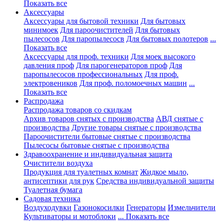
Показать все
Аксессуары
Аксессуары для бытовой техники
Для бытовых
минимоек
Для пароочистителей
Для бытовых
пылесосов
Для паропылесосв
Для бытовых полотеров
...
Показать все
Аксессуары для проф. техники
Для моек высокого
давления проф
Для парогенераторов проф
Для
паропылесосов профессиональных
Для проф.
электровеников
Для проф. поломоечных машин
...
Показать все
Распродажа
Распродажа товаров со скидкам
Архив товаров снятых с производства
АВД снятые с
производства
Другие товары снятые с производства
Пароочистители бытовые снятые с производства
Пылесосы бытовые снятые с производства
Здравоохранение и индивидуальная защита
Очистители воздуха
Продукция для туалетных комнат
Жидкое мыло,
антисептики для рук
Средства индивидуальной защиты
Туалетная бумага
Садовая техника
Воздуходувки
Газонокосилки
Генераторы
Измельчители
Культиваторы и мотоблоки
... Показать все