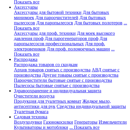
Показать все
Аксессуары
Аксессуары для бытовой техники
Для бытовых
минимоек
Для пароочистителей
Для бытовых
пылесосов
Для паропылесосв
Для бытовых полотеров
...
Показать все
Аксессуары для проф. техники
Для моек высокого
давления проф
Для парогенераторов проф
Для
паропылесосов профессиональных
Для проф.
электровеников
Для проф. поломоечных машин
...
Показать все
Распродажа
Распродажа товаров со скидкам
Архив товаров снятых с производства
АВД снятые с
производства
Другие товары снятые с производства
Пароочистители бытовые снятые с производства
Пылесосы бытовые снятые с производства
Здравоохранение и индивидуальная защита
Очистители воздуха
Продукция для туалетных комнат
Жидкое мыло,
антисептики для рук
Средства индивидуальной защиты
Туалетная бумага
Садовая техника
Воздуходувки
Газонокосилки
Генераторы
Измельчители
Культиваторы и мотоблоки
... Показать все