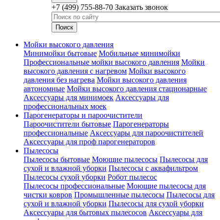
+7 (499) 755-88-70
Заказать звонок
Мойки высокого давления
Минимойки бытовые
Мобильные минимойки
Профессиональные мойки высокого давления
Мойки
высокого давления с нагревом
Мойки высокого
давления без нагрева
Мойки высокого давления
автономные
Мойки высокого давления стационарные
Аксессуары для минимоек
Аксессуары для
профессиональных моек
Парогенераторы и пароочистители
Пароочистители бытовые
Парогенераторы
профессиональные
Аксессуары для пароочистителей
Аксессуары для проф парогенераторов
Пылесосы
Пылесосы бытовые
Моющие пылесосы
Пылесосы для
сухой и влажной уборки
Пылесосы с аквафильтром
Пылесосы сухой уборки
Робот пылесос
Пылесосы профессиональные
Моющие пылесосы для
чистки ковров
Промышленные пылесосы
Пылесосы для
сухой и влажной уборки
Пылесосы для сухой уборки
Аксессуары для бытовых пылесосов
Аксессуары для