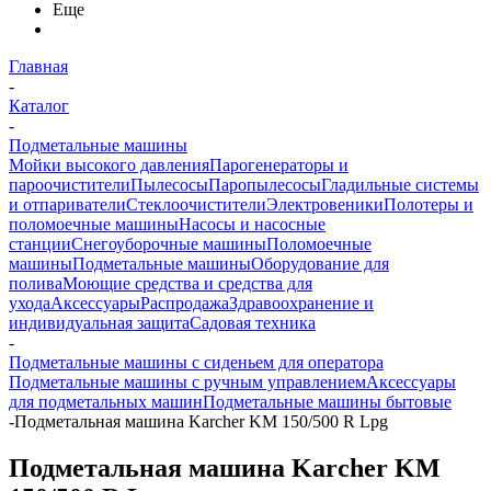
Еще
Главная
-
Каталог
-
Подметальные машины
Мойки высокого давления
Парогенераторы и
пароочистители
Пылесосы
Паропылесосы
Гладильные системы
и отпариватели
Стеклоочистители
Электровеники
Полотеры и
поломоечные машины
Насосы и насосные
станции
Снегоуборочные машины
Поломоечные
машины
Подметальные машины
Оборудование для
полива
Моющие средства и средства для
ухода
Аксессуары
Распродажа
Здравоохранение и
индивидуальная защита
Садовая техника
-
Подметальные машины с сиденьем для оператора
Подметальные машины с ручным управлением
Аксессуары
для подметальных машин
Подметальные машины бытовые
-
Подметальная машина Karcher KM 150/500 R Lpg
Подметальная машина Karcher KM