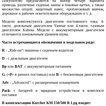
Покупателю предлагаются на выбор четыре варианта
привода, различные сиденья, шины и боковые щетки, а также
множество опций: защитный навес, проблесковый маячок,
дорожное и рабочее осветительное оборудование и т. д.
Модели комплектуются двигателем постоянного тока, 4-
тактн. дизельным двигателем Yanmar или 4-тактн. газовым
двигателем Kubota. Модели с аккумуляторным двигателем
отличаются пониженным уровнем шума.
Часто встречающиеся обозначения в модельном ряде:
R
- „Ride-on“: машины с сиденьем водителя
D
- с дизельным двигателем
Bp
или
BAT
: с аккумуляторным питанием
G
, («
P
» в ранних поставках) или
B
: с бензиновым двигателем
Adv
- „Advanced“: с расширенным оснащением
Pack
: с батареей и зарядным устройством в комплекте
поставки
В комплектацию Karcher KM 150/500 R Lpg входит: