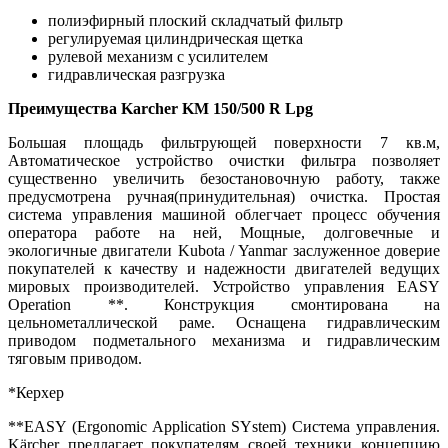
полиэфирный плоский складчатый фильтр
регулируемая цилиндрическая щетка
рулевой механизм с усилителем
гидравлическая разгрузка
Преимущества Karcher KM 150/500 R Lpg
Большая площадь фильтрующей поверхности 7 кв.м,
Автоматическое устройство очистки фильтра позволяет
существенно увеличить безостановочную работу, также
предусмотрена ручная(принудительная) очистка. Простая
система управления машиной облегчает процесс обучения
оператора работе на ней, Мощные, долговечные и
экологичные двигатели Kubota / Yanmar заслуженное доверие
покупателей к качеству и надежности двигателей ведущих
мировых производителей. Устройство управления EASY
Operation **. Конструкция смонтирована на
цельнометаллической раме. Оснащена гидравлическим
приводом подметального механизма и гидравлическим
тяговым приводом.
*Керхер
**EASY (Ergonomic Application SYstem) Система управления.
Kärcher предлагает покупателям своей техники концепцию