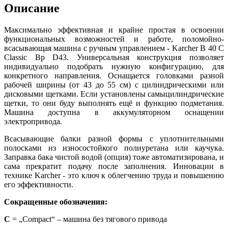
Описание
Максимально эффективная и крайне простая в освоении
функциональных возможностей и работе, поломойно-
всасывающая машина с ручным управлением - Karcher B 40 C
Classic Bp D43. Универсальная конструкция позволяет
индивидуально подобрать нужную конфигурацию, для
конкретного направления. Оснащается головками разной
рабочей ширины (от 43 до 55 см) с цилиндрическими или
дисковыми щетками. Если установлены самыцилиндрические
щетки, то они буду выполнять ещё и функцию подметания.
Машина доступна в аккумуляторном оснащении
электропривода.
Всасывающие балки разной формы с уплотнительными
полосками из износостойкого полиуретана или каучука.
Заправка бака чистой водой (опция) тоже автоматизирована, и
сама прекратит подачу после заполнения. Инновации в
технике Karcher - это ключ к облегчению труда и повышению
его эффективности.
Сокращенные обозначения​:
C
= „Compact“ – машина без тягового привода