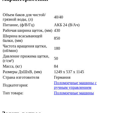
Объем баков для чистой/
40/40
грязной воды, (л)
Питание, (ф/В/Гц)
АКБ 24 (В/Ач)
Рабочая ширина щеток, (мм)
430
Ширина всасывающей
850
балки, (мм)
Частота вращения щетки,
180
(об/мин)
Давление прижима щетки,
50
(г/см²)
Масса, (кг)
84
Размеры ДхШхВ, (мм)
1249 x 537 x 1145
Страна изготовителя
Германия
Поломоечные машины с
Подкатегория:
ручным управлением
Тип товара:
Поломоечные машины