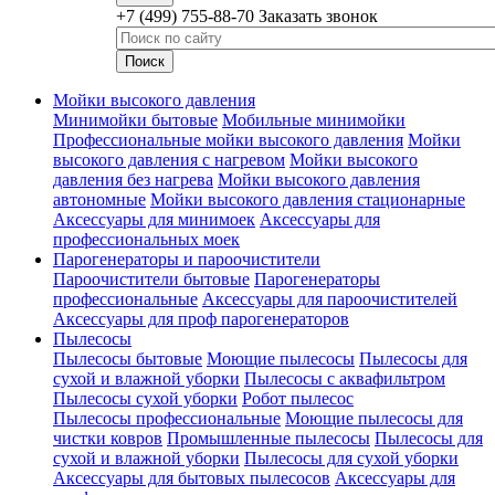
+7 (499) 755-88-70
Заказать звонок
Мойки высокого давления
Минимойки бытовые
Мобильные минимойки
Профессиональные мойки высокого давления
Мойки
высокого давления с нагревом
Мойки высокого
давления без нагрева
Мойки высокого давления
автономные
Мойки высокого давления стационарные
Аксессуары для минимоек
Аксессуары для
профессиональных моек
Парогенераторы и пароочистители
Пароочистители бытовые
Парогенераторы
профессиональные
Аксессуары для пароочистителей
Аксессуары для проф парогенераторов
Пылесосы
Пылесосы бытовые
Моющие пылесосы
Пылесосы для
сухой и влажной уборки
Пылесосы с аквафильтром
Пылесосы сухой уборки
Робот пылесос
Пылесосы профессиональные
Моющие пылесосы для
чистки ковров
Промышленные пылесосы
Пылесосы для
сухой и влажной уборки
Пылесосы для сухой уборки
Аксессуары для бытовых пылесосов
Аксессуары для