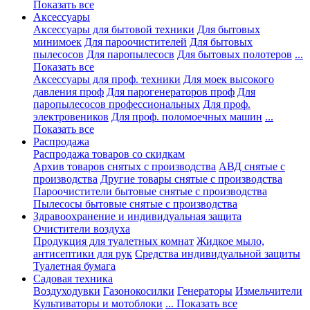
Показать все
Аксессуары
Аксессуары для бытовой техники
Для бытовых
минимоек
Для пароочистителей
Для бытовых
пылесосов
Для паропылесосв
Для бытовых полотеров
...
Показать все
Аксессуары для проф. техники
Для моек высокого
давления проф
Для парогенераторов проф
Для
паропылесосов профессиональных
Для проф.
электровеников
Для проф. поломоечных машин
...
Показать все
Распродажа
Распродажа товаров со скидкам
Архив товаров снятых с производства
АВД снятые с
производства
Другие товары снятые с производства
Пароочистители бытовые снятые с производства
Пылесосы бытовые снятые с производства
Здравоохранение и индивидуальная защита
Очистители воздуха
Продукция для туалетных комнат
Жидкое мыло,
антисептики для рук
Средства индивидуальной защиты
Туалетная бумага
Садовая техника
Воздуходувки
Газонокосилки
Генераторы
Измельчители
Культиваторы и мотоблоки
... Показать все