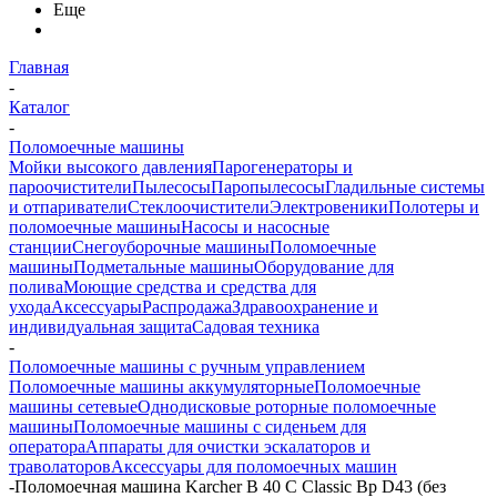
Еще
Главная
-
Каталог
-
Поломоечные машины
Мойки высокого давления
Парогенераторы и
пароочистители
Пылесосы
Паропылесосы
Гладильные системы
и отпариватели
Стеклоочистители
Электровеники
Полотеры и
поломоечные машины
Насосы и насосные
станции
Снегоуборочные машины
Поломоечные
машины
Подметальные машины
Оборудование для
полива
Моющие средства и средства для
ухода
Аксессуары
Распродажа
Здравоохранение и
индивидуальная защита
Садовая техника
-
Поломоечные машины с ручным управлением
Поломоечные машины аккумуляторные
Поломоечные
машины сетевые
Однодисковые роторные поломоечные
машины
Поломоечные машины с сиденьем для
оператора
Аппараты для очистки эскалаторов и
траволаторов
Аксессуары для поломоечных машин
-
Поломоечная машина Karcher B 40 C Classic Bp D43 (без