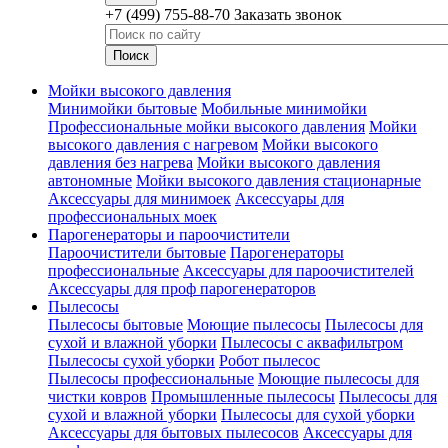
+7 (499) 755-88-70
Заказать звонок
Мойки высокого давления
Минимойки бытовые
Мобильные минимойки
Профессиональные мойки высокого давления
Мойки
высокого давления с нагревом
Мойки высокого
давления без нагрева
Мойки высокого давления
автономные
Мойки высокого давления стационарные
Аксессуары для минимоек
Аксессуары для
профессиональных моек
Парогенераторы и пароочистители
Пароочистители бытовые
Парогенераторы
профессиональные
Аксессуары для пароочистителей
Аксессуары для проф парогенераторов
Пылесосы
Пылесосы бытовые
Моющие пылесосы
Пылесосы для
сухой и влажной уборки
Пылесосы с аквафильтром
Пылесосы сухой уборки
Робот пылесос
Пылесосы профессиональные
Моющие пылесосы для
чистки ковров
Промышленные пылесосы
Пылесосы для
сухой и влажной уборки
Пылесосы для сухой уборки
Аксессуары для бытовых пылесосов
Аксессуары для