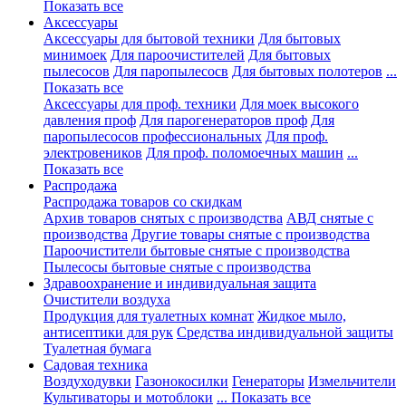
Показать все
Аксессуары
Аксессуары для бытовой техники
Для бытовых
минимоек
Для пароочистителей
Для бытовых
пылесосов
Для паропылесосв
Для бытовых полотеров
...
Показать все
Аксессуары для проф. техники
Для моек высокого
давления проф
Для парогенераторов проф
Для
паропылесосов профессиональных
Для проф.
электровеников
Для проф. поломоечных машин
...
Показать все
Распродажа
Распродажа товаров со скидкам
Архив товаров снятых с производства
АВД снятые с
производства
Другие товары снятые с производства
Пароочистители бытовые снятые с производства
Пылесосы бытовые снятые с производства
Здравоохранение и индивидуальная защита
Очистители воздуха
Продукция для туалетных комнат
Жидкое мыло,
антисептики для рук
Средства индивидуальной защиты
Туалетная бумага
Садовая техника
Воздуходувки
Газонокосилки
Генераторы
Измельчители
Культиваторы и мотоблоки
... Показать все