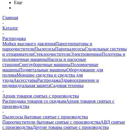
Еще
Главная
-
Каталог
-
Распродажа
Мойки высокого давления
Парогенераторы и
пароочистители
Пылесосы
Паропылесосы
Гладильные системы
и отпариватели
Стеклоочистители
Электровеники
Полотеры и
поломоечные машины
Насосы и насосные
станции
Снегоуборочные машины
Поломоечные
машины
Подметальные машины
Оборудование для
полива
Моющие средства и средства для
ухода
Аксессуары
Распродажа
Здравоохранение и
индивидуальная защита
Садовая техника
-
Архив товаров снятых с производства
Распродажа товаров со скидкам
Архив товаров снятых с
производства
-
Пылесосы бытовые снятые с производства
Пароочистители бытовые снятые с производства
АВД снятые
с производства
Другие товары снятые с производства