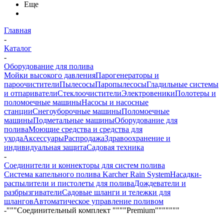
Еще
Главная
-
Каталог
-
Оборудование для полива
Мойки высокого давления
Парогенераторы и
пароочистители
Пылесосы
Паропылесосы
Гладильные системы
и отпариватели
Стеклоочистители
Электровеники
Полотеры и
поломоечные машины
Насосы и насосные
станции
Снегоуборочные машины
Поломоечные
машины
Подметальные машины
Оборудование для
полива
Моющие средства и средства для
ухода
Аксессуары
Распродажа
Здравоохранение и
индивидуальная защита
Садовая техника
-
Соединители и коннекторы для систем полива
Система капельного полива Karcher Rain System
Насадки-
распылители и пистолеты для полива
Дождеватели и
разбрызгиватели
Садовые шланги и тележки для
шлангов
Автоматическое управление поливом
-
"""Соединительный комплект """"Premium"""""""