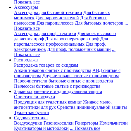
Показать все
Аксессуары
Аксессуары для бытовой техники
Для бытовых
минимоек
Для пароочистителей
Для бытовых
пылесосов
Для паропылесосв
Для бытовых полотеров
...
Показать все
Аксессуары для проф. техники
Для моек высокого
давления проф
Для парогенераторов проф
Для
паропылесосов профессиональных
Для проф.
электровеников
Для проф. поломоечных машин
...
Показать все
Распродажа
Распродажа товаров со скидкам
Архив товаров снятых с производства
АВД снятые с
производства
Другие товары снятые с производства
Пароочистители бытовые снятые с производства
Пылесосы бытовые снятые с производства
Здравоохранение и индивидуальная защита
Очистители воздуха
Продукция для туалетных комнат
Жидкое мыло,
антисептики для рук
Средства индивидуальной защиты
Туалетная бумага
Садовая техника
Воздуходувки
Газонокосилки
Генераторы
Измельчители
Культиваторы и мотоблоки
... Показать все