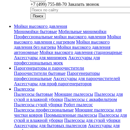
+7 (499) 755-88-70
Заказать звонок
Мойки высокого давления
Минимойки бытовые
Мобильные минимойки
Профессиональные мойки высокого давления
Мойки
высокого давления с нагревом
Мойки высокого
давления без нагрева
Мойки высокого давления
автономные
Мойки высокого давления стационарные
Аксессуары для минимоек
Аксессуары для
профессиональных моек
Парогенераторы и пароочистители
Пароочистители бытовые
Парогенераторы
профессиональные
Аксессуары для пароочистителей
Аксессуары для проф парогенераторов
Пылесосы
Пылесосы бытовые
Моющие пылесосы
Пылесосы для
сухой и влажной уборки
Пылесосы с аквафильтром
Пылесосы сухой уборки
Робот пылесос
Пылесосы профессиональные
Моющие пылесосы для
чистки ковров
Промышленные пылесосы
Пылесосы для
сухой и влажной уборки
Пылесосы для сухой уборки
Аксессуары для бытовых пылесосов
Аксессуары для