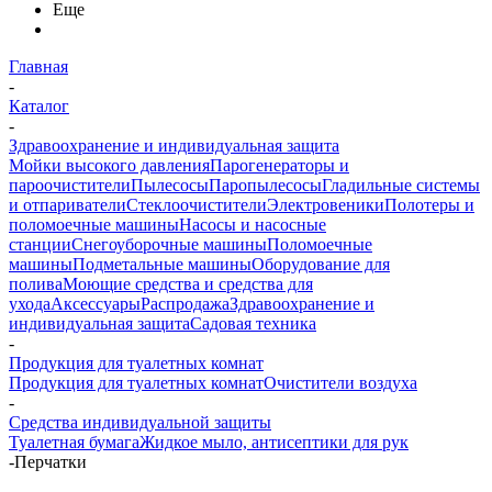
Еще
Главная
-
Каталог
-
Здравоохранение и индивидуальная защита
Мойки высокого давления
Парогенераторы и
пароочистители
Пылесосы
Паропылесосы
Гладильные системы
и отпариватели
Стеклоочистители
Электровеники
Полотеры и
поломоечные машины
Насосы и насосные
станции
Снегоуборочные машины
Поломоечные
машины
Подметальные машины
Оборудование для
полива
Моющие средства и средства для
ухода
Аксессуары
Распродажа
Здравоохранение и
индивидуальная защита
Садовая техника
-
Продукция для туалетных комнат
Продукция для туалетных комнат
Очистители воздуха
-
Средства индивидуальной защиты
Туалетная бумага
Жидкое мыло, антисептики для рук
-
Перчатки