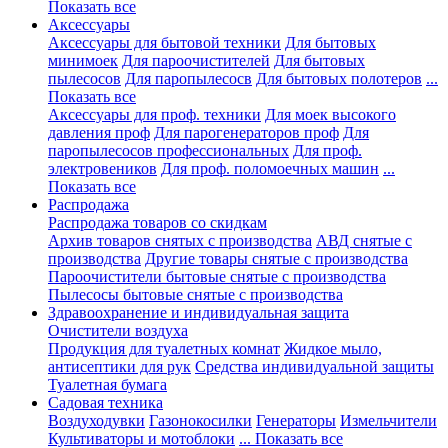
Показать все
Аксессуары
Аксессуары для бытовой техники
Для бытовых
минимоек
Для пароочистителей
Для бытовых
пылесосов
Для паропылесосв
Для бытовых полотеров
...
Показать все
Аксессуары для проф. техники
Для моек высокого
давления проф
Для парогенераторов проф
Для
паропылесосов профессиональных
Для проф.
электровеников
Для проф. поломоечных машин
...
Показать все
Распродажа
Распродажа товаров со скидкам
Архив товаров снятых с производства
АВД снятые с
производства
Другие товары снятые с производства
Пароочистители бытовые снятые с производства
Пылесосы бытовые снятые с производства
Здравоохранение и индивидуальная защита
Очистители воздуха
Продукция для туалетных комнат
Жидкое мыло,
антисептики для рук
Средства индивидуальной защиты
Туалетная бумага
Садовая техника
Воздуходувки
Газонокосилки
Генераторы
Измельчители
Культиваторы и мотоблоки
... Показать все