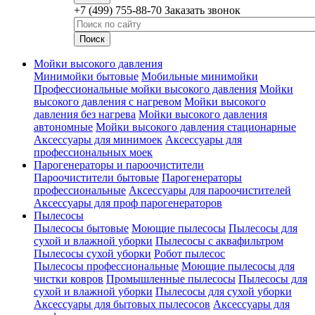
+7 (499) 755-88-70
Заказать звонок
Мойки высокого давления
Минимойки бытовые
Мобильные минимойки
Профессиональные мойки высокого давления
Мойки
высокого давления с нагревом
Мойки высокого
давления без нагрева
Мойки высокого давления
автономные
Мойки высокого давления стационарные
Аксессуары для минимоек
Аксессуары для
профессиональных моек
Парогенераторы и пароочистители
Пароочистители бытовые
Парогенераторы
профессиональные
Аксессуары для пароочистителей
Аксессуары для проф парогенераторов
Пылесосы
Пылесосы бытовые
Моющие пылесосы
Пылесосы для
сухой и влажной уборки
Пылесосы с аквафильтром
Пылесосы сухой уборки
Робот пылесос
Пылесосы профессиональные
Моющие пылесосы для
чистки ковров
Промышленные пылесосы
Пылесосы для
сухой и влажной уборки
Пылесосы для сухой уборки
Аксессуары для бытовых пылесосов
Аксессуары для