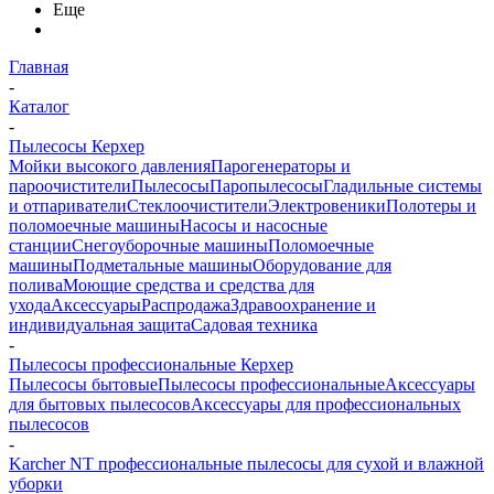
Еще
Главная
-
Каталог
-
Пылесосы Керхер
Мойки высокого давления
Парогенераторы и
пароочистители
Пылесосы
Паропылесосы
Гладильные системы
и отпариватели
Стеклоочистители
Электровеники
Полотеры и
поломоечные машины
Насосы и насосные
станции
Снегоуборочные машины
Поломоечные
машины
Подметальные машины
Оборудование для
полива
Моющие средства и средства для
ухода
Аксессуары
Распродажа
Здравоохранение и
индивидуальная защита
Садовая техника
-
Пылесосы профессиональные Керхер
Пылесосы бытовые
Пылесосы профессиональные
Аксессуары
для бытовых пылесосов
Аксессуары для профессиональных
пылесосов
-
Karcher NT профессиональные пылесосы для сухой и влажной
уборки