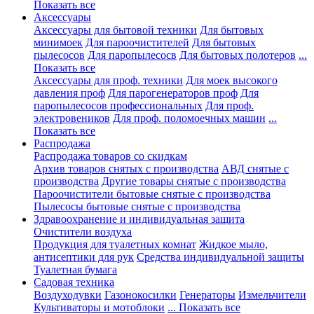
Показать все
Аксессуары
Аксессуары для бытовой техники
Для бытовых
минимоек
Для пароочистителей
Для бытовых
пылесосов
Для паропылесосв
Для бытовых полотеров
...
Показать все
Аксессуары для проф. техники
Для моек высокого
давления проф
Для парогенераторов проф
Для
паропылесосов профессиональных
Для проф.
электровеников
Для проф. поломоечных машин
...
Показать все
Распродажа
Распродажа товаров со скидкам
Архив товаров снятых с производства
АВД снятые с
производства
Другие товары снятые с производства
Пароочистители бытовые снятые с производства
Пылесосы бытовые снятые с производства
Здравоохранение и индивидуальная защита
Очистители воздуха
Продукция для туалетных комнат
Жидкое мыло,
антисептики для рук
Средства индивидуальной защиты
Туалетная бумага
Садовая техника
Воздуходувки
Газонокосилки
Генераторы
Измельчители
Культиваторы и мотоблоки
... Показать все