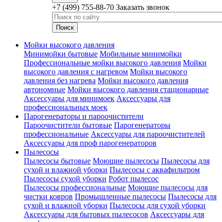
+7 (499) 755-88-70
Заказать звонок
Мойки высокого давления
Минимойки бытовые
Мобильные минимойки
Профессиональные мойки высокого давления
Мойки
высокого давления с нагревом
Мойки высокого
давления без нагрева
Мойки высокого давления
автономные
Мойки высокого давления стационарные
Аксессуары для минимоек
Аксессуары для
профессиональных моек
Парогенераторы и пароочистители
Пароочистители бытовые
Парогенераторы
профессиональные
Аксессуары для пароочистителей
Аксессуары для проф парогенераторов
Пылесосы
Пылесосы бытовые
Моющие пылесосы
Пылесосы для
сухой и влажной уборки
Пылесосы с аквафильтром
Пылесосы сухой уборки
Робот пылесос
Пылесосы профессиональные
Моющие пылесосы для
чистки ковров
Промышленные пылесосы
Пылесосы для
сухой и влажной уборки
Пылесосы для сухой уборки
Аксессуары для бытовых пылесосов
Аксессуары для