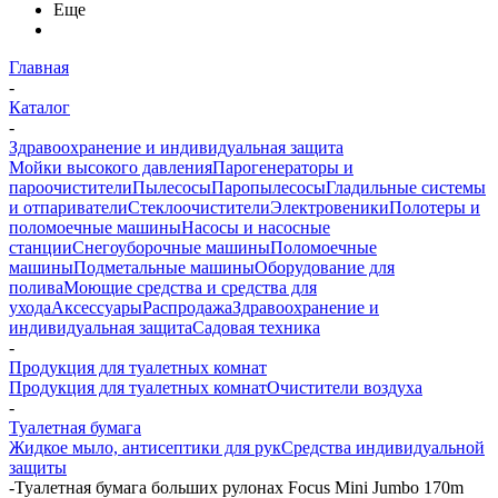
Еще
Главная
-
Каталог
-
Здравоохранение и индивидуальная защита
Мойки высокого давления
Парогенераторы и
пароочистители
Пылесосы
Паропылесосы
Гладильные системы
и отпариватели
Стеклоочистители
Электровеники
Полотеры и
поломоечные машины
Насосы и насосные
станции
Снегоуборочные машины
Поломоечные
машины
Подметальные машины
Оборудование для
полива
Моющие средства и средства для
ухода
Аксессуары
Распродажа
Здравоохранение и
индивидуальная защита
Садовая техника
-
Продукция для туалетных комнат
Продукция для туалетных комнат
Очистители воздуха
-
Туалетная бумага
Жидкое мыло, антисептики для рук
Средства индивидуальной
защиты
-
Туалетная бумага больших рулонах Focus Mini Jumbo 170m