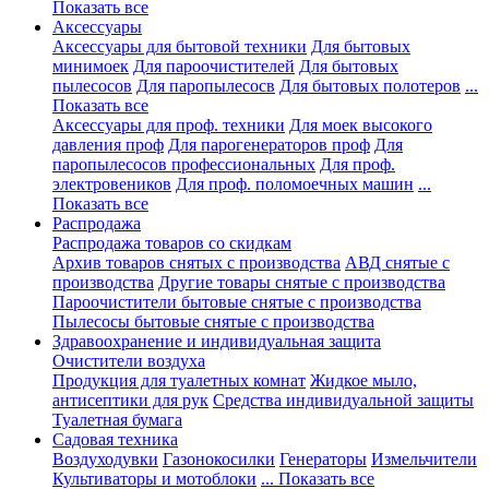
Показать все
Аксессуары
Аксессуары для бытовой техники
Для бытовых
минимоек
Для пароочистителей
Для бытовых
пылесосов
Для паропылесосв
Для бытовых полотеров
...
Показать все
Аксессуары для проф. техники
Для моек высокого
давления проф
Для парогенераторов проф
Для
паропылесосов профессиональных
Для проф.
электровеников
Для проф. поломоечных машин
...
Показать все
Распродажа
Распродажа товаров со скидкам
Архив товаров снятых с производства
АВД снятые с
производства
Другие товары снятые с производства
Пароочистители бытовые снятые с производства
Пылесосы бытовые снятые с производства
Здравоохранение и индивидуальная защита
Очистители воздуха
Продукция для туалетных комнат
Жидкое мыло,
антисептики для рук
Средства индивидуальной защиты
Туалетная бумага
Садовая техника
Воздуходувки
Газонокосилки
Генераторы
Измельчители
Культиваторы и мотоблоки
... Показать все