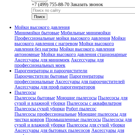
+7 (499) 755-88-70
Заказать звонок
Мойки высокого давления
Минимойки бытовые
Мобильные минимойки
Профессиональные мойки высокого давления
Мойки
высокого давления с нагревом
Мойки высокого
давления без нагрева
Мойки высокого давления
автономные
Мойки высокого давления стационарные
Аксессуары для минимоек
Аксессуары для
профессиональных моек
Парогенераторы и пароочистители
Пароочистители бытовые
Парогенераторы
профессиональные
Аксессуары для пароочистителей
Аксессуары для проф парогенераторов
Пылесосы
Пылесосы бытовые
Моющие пылесосы
Пылесосы для
сухой и влажной уборки
Пылесосы с аквафильтром
Пылесосы сухой уборки
Робот пылесос
Пылесосы профессиональные
Моющие пылесосы для
чистки ковров
Промышленные пылесосы
Пылесосы для
сухой и влажной уборки
Пылесосы для сухой уборки
Аксессуары для бытовых пылесосов
Аксессуары для